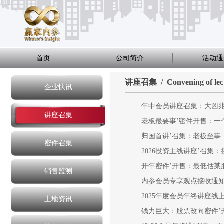
首页
公司简介
活动通
讲座召集 / Convening of lect
企业快讯
年中会员讲座召集：大凶
讲座召集
老板最要事’密件开售：一
归国首讲’召集：老板至事
密件召集
2026投资主线讲座’召集
开年密件’开售：最低估某
销售监测
内参会员专享观点接收通
2025年度会员年终讲座线
土地资讯
钱力巨大：股票改向密件’