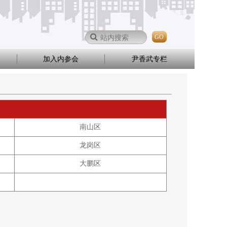
GO
加入内参会
尹香武专栏
南山区
龙岗区
大鹏区