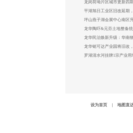
龙岗荷坳片区城市更新四期
平湖旭日工业区旧改延期，
坪山燕子湖会展中心南区升
龙华陶吓&元芬土地整备统
龙华民治焕新升级：华南物
龙华铭可达产业园将旧改，
罗湖清水河挂牌1宗产业用
设为首页 |
地图直