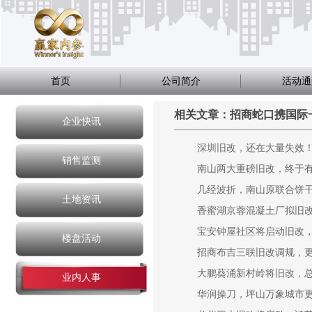
首页
公司简介
活动通
相关文章：招商蛇口携国际
企业快讯
深圳旧改，还在大量失效
销售监测
南山两大重磅旧改，终于
几经波折，南山原联合饼
土地资讯
香蜜湖京蓉混凝土厂拟旧
宝安钟屋社区将启动旧改，
楼盘活动
招商布吉三联旧改调规，更
大鹏葵涌新村岭将旧改，总
业内人事
华润操刀，坪山万象城市