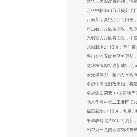
龙华三大旧改将启动，鸿
万科中标南山百旺提升项
西丽莱宝真空项目将旧改，
坪山石井片区拟旧改，规划
光明富力片区将旧改，中
龙岗新增2个旧改：万佳百
坪山金沙五岭片区将更新，
龙华桓鸿铧将更新成5.5万
金光华操刀，超75万㎡观
卓越牛湖北旧改申报，将建3
卓越集团荣获“中国房地产健
满京华楼村第二工业区旧改
福田新增1个旧改：九星印
平湖岐岭北片区即将更新，
约72万㎡龙岗坂雪岗科技城