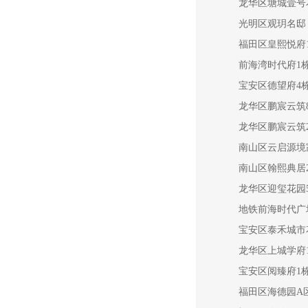
龙华区塘城壹号
光明区观玥名邸（
福田区皇熙悦府
前海湾时代府1
宝安区德望府4
龙华区鹏宸云筑
龙华区鹏宸云筑
南山区云启源境
南山区翰熙典居
龙华区迎玺花园
地铁前海时代广
宝安区泰禾城市
龙华区上城学府
宝安区阅臻府1
福田区海德园A