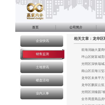
首页
公司简介
相关文章：龙华区颐
企业快讯
前海润融大厦商
销售监测
坪山区财富城育
光明区深铁瑞城
土地资讯
南山区后海沄玺
龙华区未来平方
楼盘活动
龙华区鹏宸云筑
光明区润臻园7
业内人事
全市周度商品房销