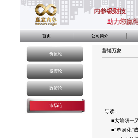
首页
公司简介
营销万象
价值论
投资论
政策论
市场论
导读：
■大前研一又
■“单身化”