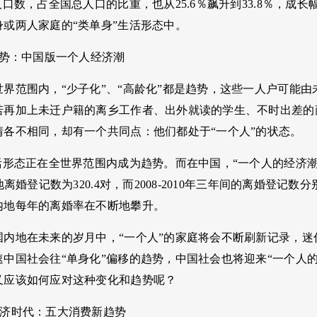
人口数，占全国总人口的比重，也从25.6％飙升到33.8％，成长
身或两人家庭的“类单身”生活形态中。
趋势：中国版一个人经济潮
世界范围内，“少子化”、“高龄化”都是趋势，这些一人户可能
若再加上未迁户籍的离乡工作者、出外就读的学生、不时出差的
情各不相同，却有一个共同点：他们都处于“一个人”的状态。
生活形态正在全世界范围内成为趋势。而在中国，“一个人的经济
地离婚登记数为320.4对，而2008-2010年三年间的离婚登记数分别为
内地每年的离婚率在不断地攀升。
内地在未来的岁月中，“一个人”的家庭将会不断刷新记录，迷你
速中国社会往“单身化”偏移的趋势，中国社会也将迎来“一个人
又应该如何应对这种变化和趋势呢？
经济时代：五大消费新趋势