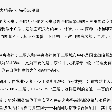
八大精品小户&公寓项目
·铂客公寓：合肥万科·铂客公寓紧邻合肥最繁华的三里庵国购商
装修小户型，建筑面积只有约48.7㎡和约53.5㎡两种，拎包
价”的情况下，其还不限贷、不限购，不占用购房名额，同时，
·中央海岸：三亚东和·中央海岸位于三亚城市中心及国家战略规
为78-138㎡，更为重要的是，东和·中央海岸专业物业管理更
让你在自住和度假之间都省时省心。
大都汇：佳兆业·大都汇位于深圳地铁3、5号线交汇处布吉站出
，58㎡-108㎡二居，106㎡-135㎡三居，这样便利的交通，
荟城 ：华盛·西荟城位于宝安区沙井街道办壆岗村新沙路与永通
星级酒店和高档商务空间于一体的国际都市综合体项目，其中以5