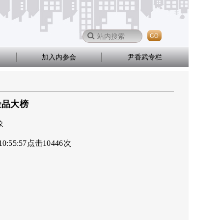
GO
加入内参会
尹香武专栏
金品大榜
象
10:55:57
点击
10446
次