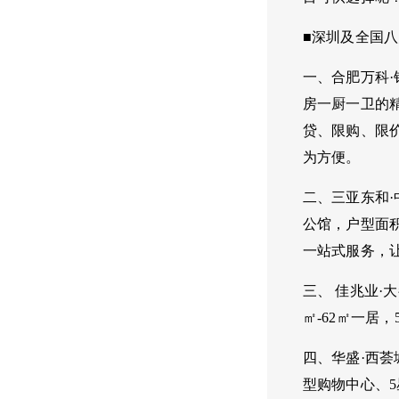
■深圳及全国
一、合肥万科
房一厨一卫的精
贷、限购、限
为方便。
二、三亚东和
公馆，户型面积
一站式服务，
三、 佳兆业·
㎡-62㎡一居
四、华盛·西
型购物中心、5