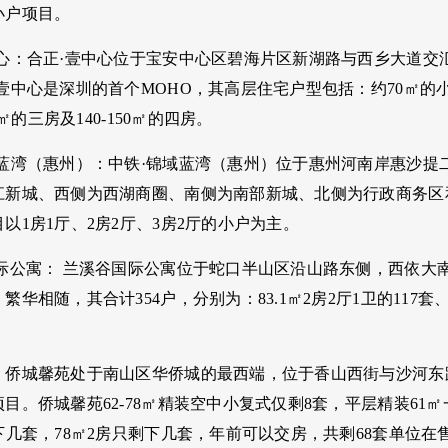
小户项目。
中心：合正·壹中心位于宝安中心区碧海片区新湖路与西乡大道交
壹中心是深圳的首个MOHO，其高层住宅户型包括：约70㎡的小
5㎡的三房及140-150㎡的四房。
域蓝湾（惠州）：中铁·锦域蓝湾（惠州）位于惠州河南岸惠沙提
江新城、西侧为西湖商圈、南侧为南部新城、北侧为行政商务区
以1房1厅、2房2厅、3房2厅的小户为主。
国际公寓： 兰溪谷国际公寓位于蛇口半山区沿山路东侧，西依大
华相随，其合计354户，分别为：83.1㎡2房2厅1卫的117套、87.
：侨城馨苑处于南山区华侨城的最西端，位于香山西街与沙河东
目。侨城馨苑62-78㎡精装空中小复式仅剩8套，平层精装61㎡
下几套，78㎡2房只剩下几套，年前可以交房，共剩68套单位在售