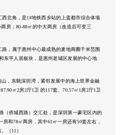
汇西北角，是1#地铁西乡站的上盖都市综合体项
两房；80-88㎡的中大两房（改造后可变三
二路，属于惠州中心最成熟的麦地商圈千米范围
和东平人居板块，是惠州老城区发展的中心地
南山，东眺深圳湾，紧邻发展中的海上世界金融
90㎡2房2厅1卫 的117套、70.57㎡1房2厅1卫
路（侨城西路）交汇处，是深圳第一豪宅区内的
一房和78㎡两房，其中61㎡一房还有50套左右，
。（11）