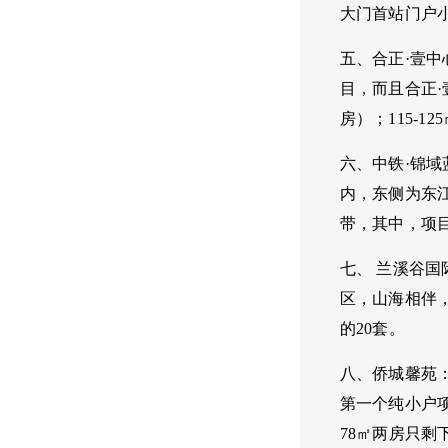
大门首站门户
五、合正·壹
目，而且合正·
房）；115-12
六、中铁·锦
内，东侧为东
带，其中，项目
七、 兰溪谷
区，山海相伴，繁
的20套。
八、侨城馨苑
第一个纯小户项
78㎡两房只剩