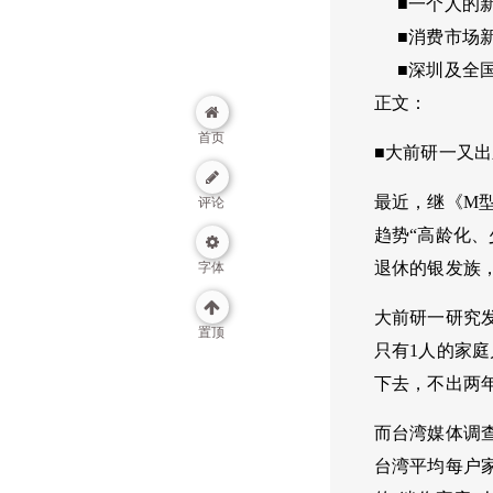
■一个人的新
■消费市场新
■深圳及全国
正文：
首页
■大前研一又
最近，继《M
评论
趋势“高龄化
退休的银发族
字体
大前研一研究
置顶
只有1人的家庭
下去，不出两年
而台湾媒体调
台湾平均每户家