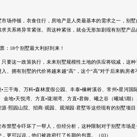
墅市场停顿，衣食住行，房地产是人类最基本的需求之一，别墅
供求关系将异常紧张。而这种紧张，就会无形加剧现有别墅产品
票：18个别墅最大利好到来！
，只要这一政策执行，未来别墅规模性土地的供应将锐减，这种
入、拥有别墅的代价将越来越“高”，这个“高”对于后来购房者
•三千海、万科•森林度假公园、丰泰•橡树溪谷、常州•星河国
、金地•天悦湾、方直•珑湖湾、方直•君御、曦之谷（曦城5期）
荣源·熙园山院、招商·观园、观湖园·君墅等这些现有的别墅项
发布禁墅令吓坏了一帮人，但经分析，这种限制对于别墅市场是
护，更可以说，他们被政府打了长期的包票。（03）