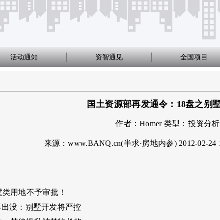
活动通知
资智通见
全国项目
国土资源部再发通令：18盘之别
作者：
Homer
类型：
投资分析
来源：www.BANQ.cn(半求·房地内参)
2012-02-24 
墅类用地不予审批！
再出没：别墅开发将严控