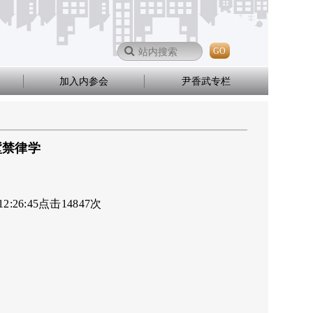
GO
加入内参会
尹香武专栏
墅禁律学
12:26:45
点击
14847
次