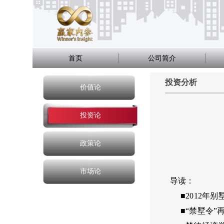
首页
公司简介
投资分析
价值论
投资论
政策论
市场论
导读：
■2012年别
■“禁墅令”