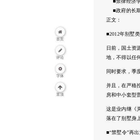
■禁律经济学
■政府的长期
正文：
■2012年别
首页
日前，国土资
地，不得以任
评论
同时要求，季
字体
并且，在严格
置顶
房和中小套型普
这是业内继《
落在了别墅身
■“禁墅令”再