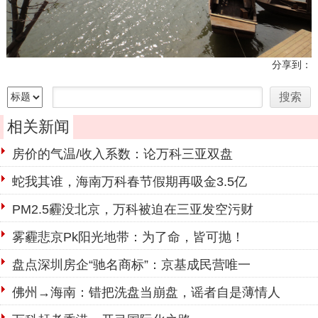
分享到：
相关新闻
房价的气温/收入系数：论万科三亚双盘
蛇我其谁，海南万科春节假期再吸金3.5亿
PM2.5霾没北京，万科被迫在三亚发空污财
雾霾悲京Pk阳光地带：为了命，皆可抛！
盘点深圳房企“驰名商标”：京基成民营唯一
佛州→海南：错把洗盘当崩盘，谣者自是薄情人