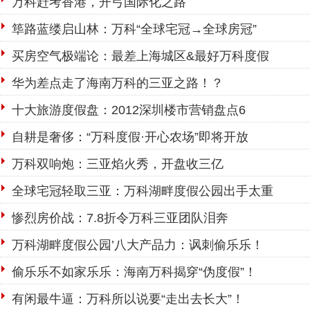
万科赶考香港，开弓国际化之路
筚路蓝缕启山林：万科“全球宅冠→全球房冠”
买房空气极端论：最差上海城区&最好万科度假
华为差点走了海南万科的三亚之路！？
十大旅游度假盘：2012深圳楼市营销盘点6
自耕是奢侈：“万科度假·开心农场”即将开放
万科双响炮：三亚焰火秀，开盘收三亿
全球宅冠轻取三亚：万科湖畔度假公园出手太重
惨烈房价战：7.8折令万科三亚团队泪奔
万科湖畔度假公园’八大产品力：讽刺偷乐乐！
偷乐乐不如家乐乐：海南万科揭穿“伪度假”！
有闲最牛逼：万科所以说要“走出去长大”！