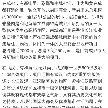
在成都，有新街里、彩郡和南城都汇。作为和黄在成
都打造的唯一独立开放式街区商业，新街里以总规模
约90000㎡，全程约1公里的展示，冠绝全城。而和黄·
彩叠园是和记黄埔在成都继南城都汇后打造的又一大
型低密度生态高档住区。南城都汇则是香港长江实业
集团和记黄埔地产在巴蜀成都城南新中心打造的首个
集居住、购物、休闲为一体的大型复合型地产项目，
总占地近2000亩，总建面近250万㎡，是目前成都市天
府新城内规模体量最大的项目。
在武汉，有和黄·世纪江尚。武汉唯一世界500强级沿
江综合体项目，项目还拥有武汉市内3大重要绝版资
源：长江景观、江汉路著名购物区、紧接江汉路两侧
之历史风貌保护区和市一级保护建筑群。项目规划强
调其既有现代都市繁华之气象，又有其历史文化气质
之特质，以现代国际大都会及优质都市生活为题，在