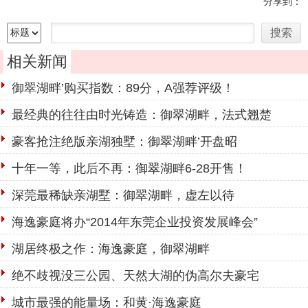
分享到：
相关新闻
御翠湖畔’购买指数：89分，A强荐评级！
最经典的往往由时光铸造：御翠湖畔，法式翘楚
豪客抢注绝版亲湖独墅：御翠湖畔’开盘昭
十年一等，此后不再：御翠湖畔6-28开售！
深莞最稀缺亲湖墅：御翠湖畔，虚左以待
海逸豪庭将办“2014年东莞企业投资发展峰会”
湖居终极之作：海逸豪庭，御翠湖畔
绝不歧视没三公园、天然大湖的伪高尔夫豪宅
城市最强的能量场：和黄·海逸豪庭