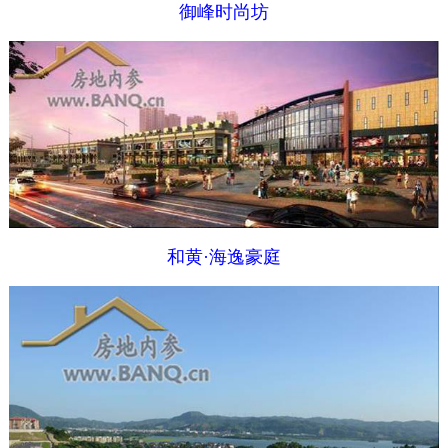
御峰时尚坊
和黄·海逸豪庭