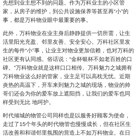
先想到业主想不到的问题。作为万科业主的小区管
家，从房子的维护，到公共设施保养等甚至再“小”的
事，都是万科物业眼中最重要的事。
此外，万科物业在业主身后静静提供一切所需，让生
活里阳光充盈、邻里友善、安全安心。万科社区里发
生的每件“小”事，让业主对物业更加信赖，也对万科的
社区更有认同感。俗话说：“金杯银杯不如老百姓的口
碑。”万科物业就是这样口口相传。万科魅力之城拥有
万科物业这么好的管家，业主足可以高枕无忧。近期
炎热的高温下，开车来到魅力之城的现场，物业的帅
哥们还会为你的爱车放上遮阳挡，让我们的爱车也同
样受到无比 地呵护。
时代倾城的物管公司同样也是以服务好顾客为使命，
走过了15个年头的时代物管也慢慢成长，但在社区生
活改善和和谐邻里氛围的营造上不如万科物业。在日