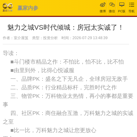
赢家内参
微博
微信
PC版
导航
魅力之城VS时代倾城：房冠太实诚了！
作者：室介屋笈 类型：投资分析 时间：2026-07-29 13:48:39
导读：
■斗门楼市精品之作：不怕比，怕不比，比不怕
■由里到外，比得心悦诚服
一、品牌PK：盛名之下无凡企，全球房冠无敌手
二、品质PK：行业精品标杆，完胜时代之作
三、物管PK：万科物业太热情，再小的事都是重要
事
四、社区PK：商住融合互激，万科魅力之城的实诚
之至
■比一比，万科魅力之城让您更放心