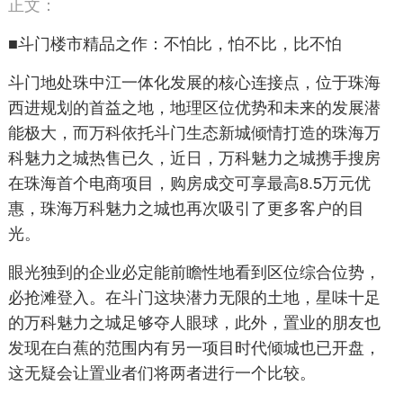
正文：
■斗门楼市精品之作：不怕比，怕不比，比不怕
斗门地处珠中江一体化发展的核心连接点，位于珠海
西进规划的首益之地，地理区位优势和未来的发展潜
能极大，而万科依托斗门生态新城倾情打造的珠海万
科魅力之城热售已久，近日，万科魅力之城携手搜房
在珠海首个电商项目，购房成交可享最高8.5万元优
惠，珠海万科魅力之城也再次吸引了更多客户的目
光。
眼光独到的企业必定能前瞻性地看到区位综合位势，
必抢滩登入。在斗门这块潜力无限的土地，星味十足
的万科魅力之城足够夺人眼球，此外，置业的朋友也
发现在白蕉的范围内有另一项目时代倾城也已开盘，
这无疑会让置业者们将两者进行一个比较。