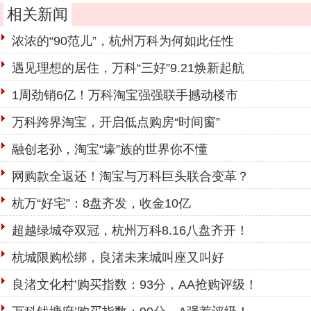
相关新闻
浓浓的“90范儿”，杭州万科为何如此任性
遇见理想的居住，万科“三好”9.21焕新起航
1周劲销6亿！万科淘宝强强联手撼动楼市
万科跨界淘宝，开启低点购房“时间窗”
融创老孙，淘宝“壕”族的世界你不懂
网购款全返还！淘宝与万科巨头联合变革？
杭万“好宅”：8盘齐发，收金10亿
超越绿城夺双冠，杭州万科8.16八盘齐开！
杭城限购松绑，良渚未来城叫座又叫好
良渚文化村’购买指数：93分，AA抢购评级！