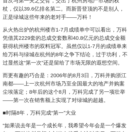
首次与第一失之交臂，交出了杭州房地产市场的权
杖，仅以39.6亿排名第二。而新晋登顶的不是别人，
正是绿城这些年来的老对手——万科！
从火热出炉的杭州楼市1-7月成绩单中可以看出，万科
凭借其2229套的总成交套数和40.8亿元的总成交金额
获得杭州楼市的双料冠军。虽然仅以1-7月的成绩单来
给万科与绿城在杭州的8年之争下结论，过于功利，不
过显然这“第一次”还是留给了市场无限的遐想空间。
而更有趣的巧合是：2006年的8月3日，万科并购浙江
南都——上一次杭州市场乃至全国最大的地产并购案
尘埃落定；8年后的这个8月，万科完成了另一项壮举
——第一次在销售额上实现了对绿城的超越。
■时隔8年，万科完成“第一”大业
“如果说去年是一个成长年，我希望今年会是一个爆发