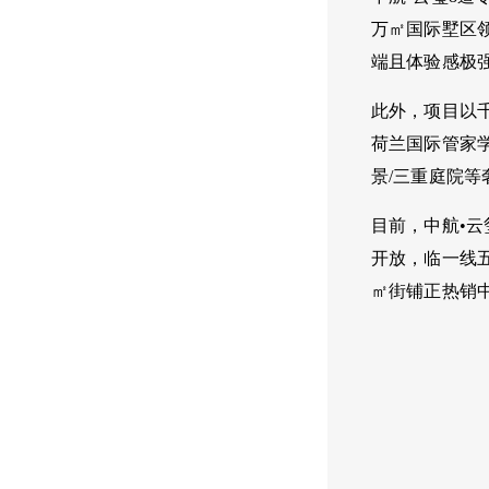
万㎡国际墅区
端且体验感极
此外，项目以千
荷兰国际管家学
景/三重庭院
目前，中航•云
开放，临一线五
㎡街铺正热销