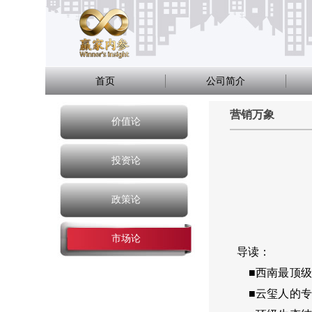
首页
公司简介
营销万象
价值论
投资论
政策论
市场论
导读：
■西南最顶级
■云玺人的专