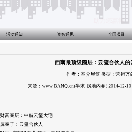
活动通知
资智通见
全国项目
西南最顶级圈层：云玺合伙人的
作者：
室介屋笈
类型：
营销万
来源：www.BANQ.cn(半求·房地内参)
2014-12-10
财富圈层：中航云玺大宅
属圈子：云玺合伙人