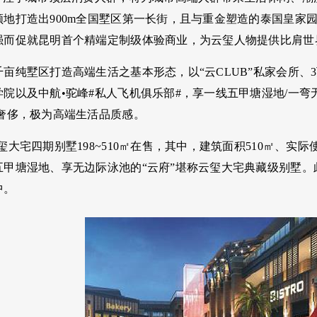
领地打造出900m全国墅区第一长街，且与重金塑造的泰国皇家
强而促就昆明首个精端定制级体验商业，为云玺人物提供比肩世
亩纯墅区打造高端生活之基本形态，以“云CLUB”私家会所
院以及中航•驼峰#私人飞机俱乐部#，享一线五甲塘湿地/一弯
等奢侈，极为高端生活品质感。
玺大宅四期别墅198~510㎡在售，其中，建筑面积510㎡、实际
甲塘湿地、享无边际泳池的“云府”堪称云玺大宅典藏级别墅。此外
中。