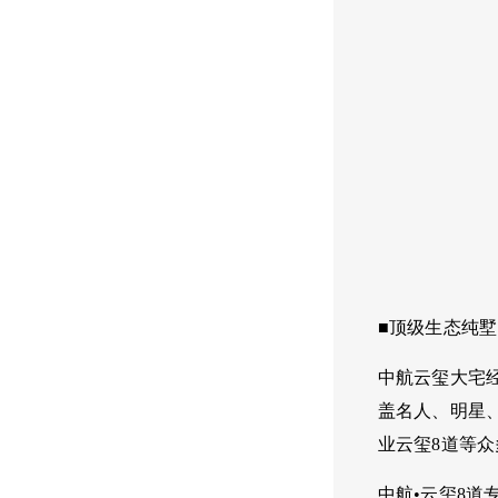
■顶级生态纯
中航云玺大宅
盖名人、明星
业云玺8道等
中航•云玺8