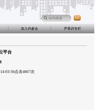
GO
加入内参会
尹香武专栏
云平台
象
 14:03:56
点击
4607
次