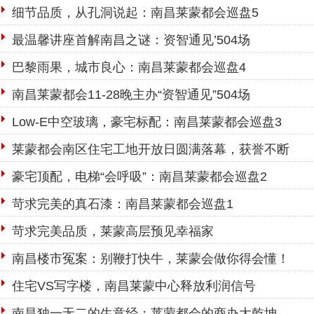
细节品质，从孔洞说起：南昌莱蒙都会巡盘5
最温馨讲座首解南昌之谜：资智通见’504场
巴黎雨果，城市良心：南昌莱蒙都会巡盘4
南昌莱蒙都会11-28晚主办“资智通见”504场
Low-E中空玻璃，豪宅标配：南昌莱蒙都会巡盘3
莱蒙都会南区住宅工地开放日圆满落幕，获誉不断
豪宅顶配，电梯“会呼吸”：南昌莱蒙都会巡盘2
苛求完美的真石漆：南昌莱蒙都会巡盘1
苛求完美品质，莱蒙高层预见幸福家
南昌楼市冤案：别鞭打快牛，莱蒙会做你得会懂！
住宅VS写字楼，南昌莱蒙中心释放利润信号
南昌独一无二的生意经：莱蒙都会的商办大乾坤