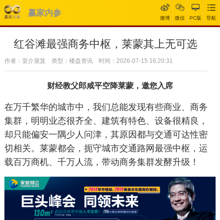
赢家内参
微博
微信
PC版
导航
红谷滩最强商务中枢，莱蒙其上无可选
作者：室介屋笈 类型：楼盘资讯 时间：2026-07-15 16:20:31
财经教父郎咸平空降莱蒙，邀您入席
在万千繁华的城市中，我们总能发现有些商业、商务
集群，明明业态很齐全、建筑有特色、设备很精良，
却只能偏安一隅少人问津，其原因都与交通可达性密
切相关。莱蒙都会，扼守城市交通路网最强中枢，运
载百万商机、千万人流，带动商务集群发酵升级！