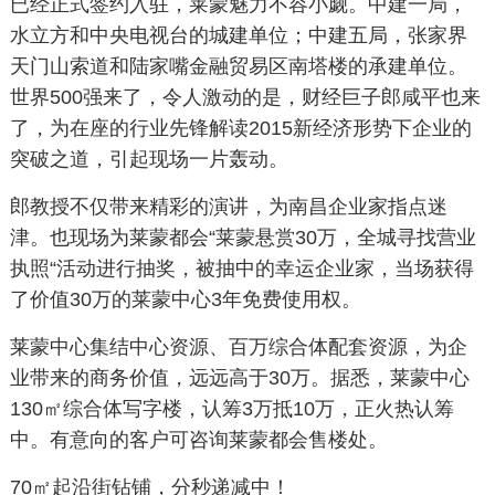
已经正式签约入驻，莱蒙魅力不容小觑。中建一局，
水立方和中央电视台的城建单位；中建五局，张家界
天门山索道和陆家嘴金融贸易区南塔楼的承建单位。
世界500强来了，令人激动的是，财经巨子郎咸平也来
了，为在座的行业先锋解读2015新经济形势下企业的
突破之道，引起现场一片轰动。
郎教授不仅带来精彩的演讲，为南昌企业家指点迷
津。也现场为莱蒙都会“莱蒙悬赏30万，全城寻找营业
执照“活动进行抽奖，被抽中的幸运企业家，当场获得
了价值30万的莱蒙中心3年免费使用权。
莱蒙中心集结中心资源、百万综合体配套资源，为企
业带来的商务价值，远远高于30万。据悉，莱蒙中心
130㎡综合体写字楼，认筹3万抵10万，正火热认筹
中。有意向的客户可咨询莱蒙都会售楼处。
70㎡起沿街钻铺，分秒递减中！