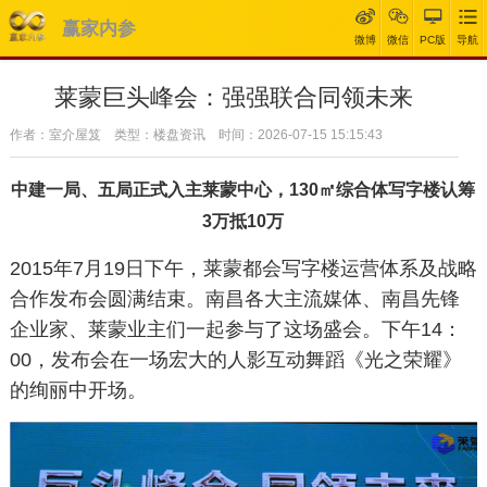
赢家内参
微博
微信
PC版
导航
莱蒙巨头峰会：强强联合同领未来
作者：室介屋笈 类型：楼盘资讯 时间：2026-07-15 15:15:43
中建一局、五局正式入主莱蒙中心，
130㎡综合体写字楼
认筹
3万抵10万
2015年7月19日下午，莱蒙都会写字楼运营体系及战略
合作发布会圆满结束。南昌各大主流媒体、南昌先锋
企业家、莱蒙业主们一起参与了这场盛会。下午14：
00，发布会在一场宏大的人影互动舞蹈《光之荣耀》
的绚丽中开场。