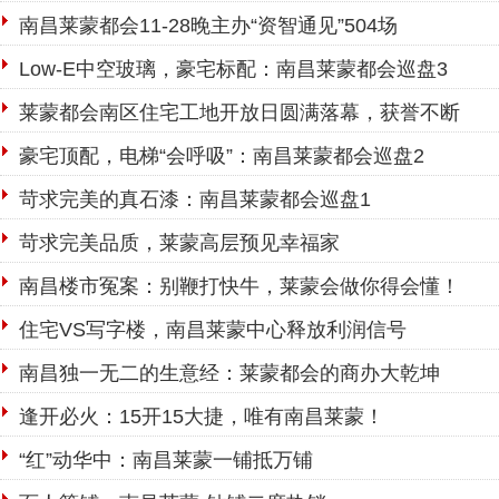
南昌莱蒙都会11-28晚主办“资智通见”504场
Low-E中空玻璃，豪宅标配：南昌莱蒙都会巡盘3
莱蒙都会南区住宅工地开放日圆满落幕，获誉不断
豪宅顶配，电梯“会呼吸”：南昌莱蒙都会巡盘2
苛求完美的真石漆：南昌莱蒙都会巡盘1
苛求完美品质，莱蒙高层预见幸福家
南昌楼市冤案：别鞭打快牛，莱蒙会做你得会懂！
住宅VS写字楼，南昌莱蒙中心释放利润信号
南昌独一无二的生意经：莱蒙都会的商办大乾坤
逢开必火：15开15大捷，唯有南昌莱蒙！
“红”动华中：南昌莱蒙一铺抵万铺