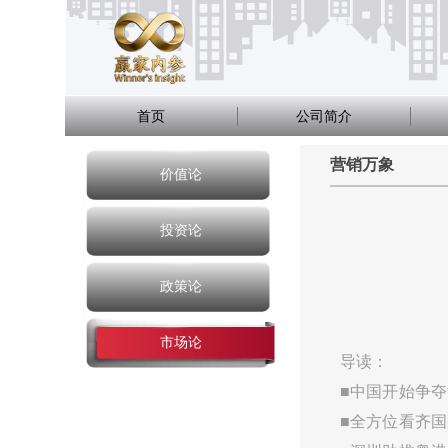
首页
公司简介
营销万象
价值论
投资论
政策论
市场论
导读：
■中国开始争
■全方位看齐国