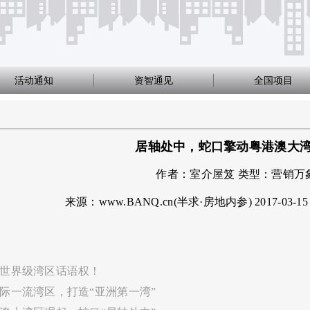
活动通知
资智通见
全国项目
居轴处中，蛇口擎动粤港澳大
作者：
室介屋笈
类型：
营销万
来源：www.BANQ.cn(半求·房地内参)
2017-03-15
夺世界级湾区话语权！
际一流湾区，打造“亚洲第一湾”