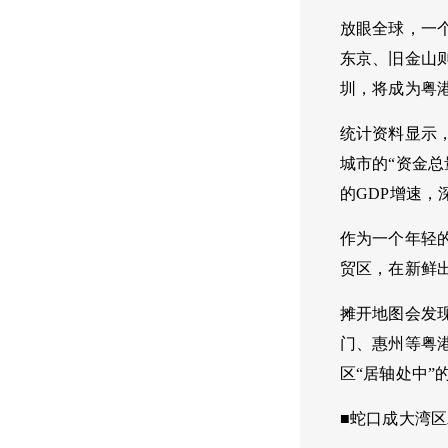
放眼全球，一
东京、旧金山
圳，将成为粤
统计资料显示，
城市的“资金总
的GDP增速，
作为一个年轻
贸区，在新鲜
摊开地图会发
门、惠州等粤
区“居轴处中”
■蛇口成大湾