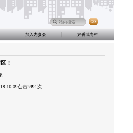
GO
加入内参会
尹香武专栏
湾区！
象
 18:10:09
点击
5991
次