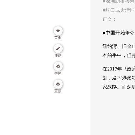
■深圳助推粤港
■蛇口成大湾
正文：
■中国开始争
首页
纽约湾、旧金
本的手中，但
评论
在2017年
字体
划，发挥港澳
家战略。而深
置顶