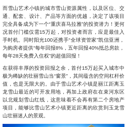
而雪山艺术小镇的城市雪山资源属性，以及区位、交
通、配套、设计、产品等方面的优越，决定了该项目
完全具备成为下一个“重庆喜马拉雅”的投资潜力！更何
况首付门槛仅需15万起，对投资者而言，应是最佳入
手时机。同时阳光100还携手“全球资管家”凯信亚洲，
为购房者提供“每年回报8%，五年回报40%抵总房款，
每年28天免费入住权”的超值回报！
在获得丰厚的投资回报之余，首付15万起买入城市中
极为稀缺的壮丽雪山当“窗景”，其间蕴含的空间杠杆价
值，也是无限大的。由于雪山艺术小镇是丽江距离玉
龙雪山最近的可开发用地，再加上政府在在束河东区
以北规划雪山红线，这意味着不会再有第二个房地产
项目，能够比雪山艺术小镇更近距离的欣赏到玉龙雪
山壮丽迷人的景观。