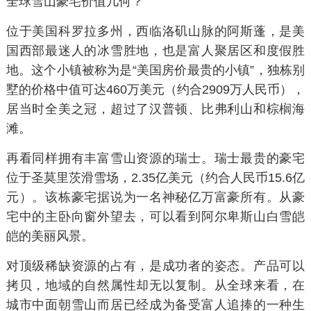
全球雪山豪宅价值几何？
位于美国科罗拉多州，西临洛矶山脉的阿斯蓬，是美
国西部最迷人的冰雪胜地，也是富人聚居区和度假胜
地。这个小镇被称为是“美国房价最贵的小镇”，独栋别
墅的价格中值可达460万美元（约合2909万人民币），
居当时全美之冠，超过了汉普顿、比弗利山和棕榈海
滩。
再看同样拥有丰富雪山资源的瑞士。瑞士最贵的豪宅
位于圣莫里茨滑雪场，2.35亿美元（约合人民币15.6亿
元）。该栋豪宅据说为一名神秘亿万富豪所有。从豪
宅中的主卧向窗外望去，可以看到阿尔卑斯山白雪皑
皑的美丽风景。
对顶级稀缺资源的占有，是成功者的姿态。产品可以
拷贝，地域的自然属性却无以复制。从全球来看，在
城市中面朝雪山而居已经成为备受富人追捧的一种生