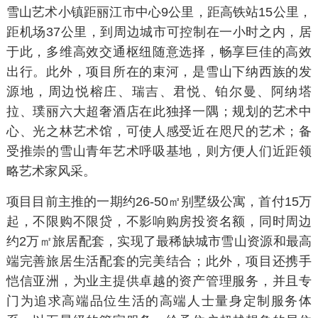
雪山艺术小镇距丽江市中心9公里，距高铁站15公里，
距机场37公里，到周边城市可控制在一小时之内，居
于此，多维高效交通枢纽随意选择，畅享巨佳的高效
出行。此外，项目所在的束河，是雪山下纳西族的发
源地，周边悦榕庄、瑞吉、君悦、铂尔曼、阿纳塔
拉、璞丽六大超奢酒店在此独择一隅；规划的艺术中
心、光之林艺术馆，可使人感受近在咫尺的艺术；备
受推崇的雪山青年艺术呼吸基地，则方便人们近距领
略艺术家风采。
项目目前主推的一期约26-50㎡别墅级公寓，首付15万
起，不限购不限贷，不影响购房投资名额，同时周边
约2万㎡旅居配套，实现了最稀缺城市雪山资源和最高
端完善旅居生活配套的完美结合；此外，项目还携手
恺信亚洲，为业主提供卓越的资产管理服务，并且专
门为追求高端品位生活的高端人士量身定制服务体