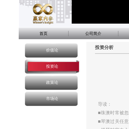
首页
公司简介
投资分析
价值论
投资论
政策论
市场论
导读：
■珠澳时常被
■琴澳过关任