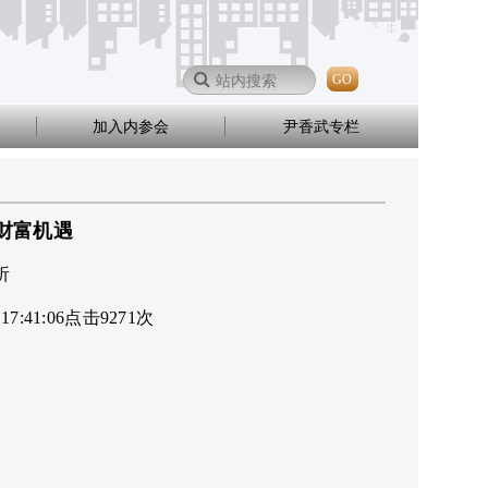
GO
加入内参会
尹香武专栏
财富机遇
析
 17:41:06
点击
9271
次