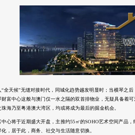
入“全天候”无缝对接时代，同城化趋势越发明显时；当横琴之
琴财富中心这般与澳门仅一水之隔的双首排物业，无疑具备着可
之珠海乃至粤港澳大湾区，均或将成为最后的掘金机会。
中心将于近期盛大开盘，主推约55㎡的SOHO艺术空间产品，约
样化，居于此，商务、社交与生活随意切换。