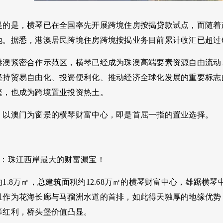
提的是，横琴已在全国率先开展跨境住房按揭贷款试点，而随着
。据悉，港澳居民跨境住房跨境按揭业务目前累计收汇已超过6.
港澳紧密合作示范区，横琴已经成为珠澳高端要素资源自由流动
坚持贸易自由化、投资便利化、推动经济全球化发展的重要标志
繁，也成为跨境置业投资热土。
、以澳门为窗景的横琴财富中心，即是首屈一指的置业选择。
心：珠江西岸最大的财富漏宝！
1.8万㎡，总建筑面积约12.68万㎡的横琴财富中心，雄踞
且作为花海长廊与马骝洲水道的首排，如此得天独厚的地缘优势
等红利，桥头堡价值凸显。