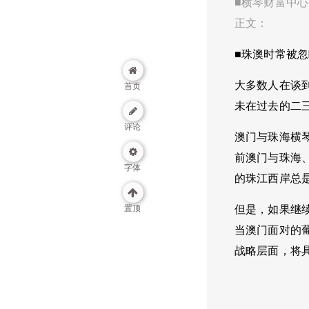
■横琴财富中
正文：
■珠澳时常被
大多数人在谈
首页
未在过去的二
评论
澳门与珠海横
前澳门与珠海
字体
的珠江西岸总
置顶
但是，如果继
当澳门面对的
战略层面，将