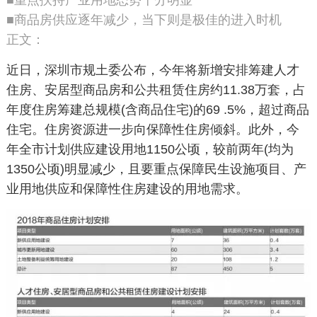
■重点扶持产业用地态势十分明显
■商品房供应逐年减少，当下则是极佳的进入时机
正文：
近日，深圳市规土委公布，今年将新增安排筹建人才
住房、安居型商品房和公共租赁住房约
11.38
万套，占
年度住房筹建总规模
(
含商品住宅
)
的
69 .5%
，超过商品
住宅。住房资源进一步向保障性住房倾斜。此外，今
年全市计划供应建设用地
1150
公顷，较前两年
(
均为
1350
公顷
)
明显减少，且要重点保障民生设施项目、产
业用地供应和保障性住房建设的用地需求。