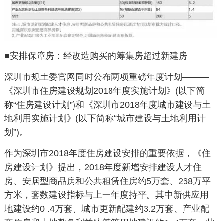
■安排保障房：经改造购买的筹集房超过新建房
深圳市规土委官网同时公布两项重磅年度计划———
《深圳市住房建设规划
2018
年度实施计划》
(
以下简
称“住房建设计划”
)
和《深圳市
2018
年度城市建设与土
地利用实施计划》
(
以下简称“城市建设与土地利用计
划”
)
。
作为深圳市
2018
年度住房建设安排的重要依据，《住
房建设计划》提出，
2018
年度新增安排建设人才住
房、安居型商品房和公共租赁住房约
5
万套、
268
万平
方米，套数建设指标与上一年度持平。其中新供应用
地建设约
0 .4
万套、城市更新配建约
3.2
万套、产业配