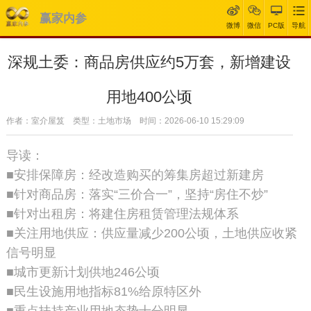
赢家内参
微博
微信
PC版
导航
深规土委：商品房供应约5万套，新增建设
用地400公顷
作者：室介屋笈 类型：土地市场 时间：2026-06-10 15:29:09
导读：
■安排保障房：经改造购买的筹集房超过新建房
■针对商品房：落实“三价合一”，坚持“房住不炒”
■针对出租房：将建住房租赁管理法规体系
■关注用地供应：供应量减少200公顷，土地供应收紧
信号明显
■城市更新计划供地246公顷
■民生设施用地指标81%给原特区外