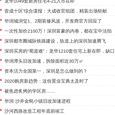
龙华1049套新房住宅4-21入市在即
壹成十区’综合谍报：大成收官组团，精装出场钜献
华润城润玺1、2期装修风波，开发商官方回应了
一次性加价2100万！深圳富豪的内卷，都在宝中法拍
豪宅里了……
深圳都市圈城际铁路建设，轨道上的深圳加速腾飞
深圳买房的“蜀道难”：龙华1210套住宅上新在即，缺口
将打开
华润潭头旧改加速，拆除面积近30万㎡
资本活力全国第一，深圳是怎么做到的？
2020购房新趋势：这份置业宝典太及时了
被焦虑炙烤的学区房……
华润·沙井金蚝小镇旧改加速进程
沙河西路改造工程年底前竣工