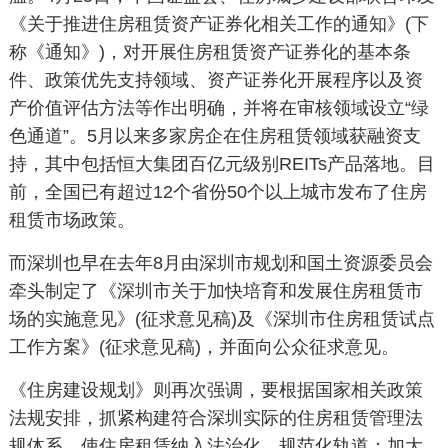
《关于推进住房租赁资产证券化相关工作的通知》
(
下
称《通知》
)
，对开展住房租赁资产证券化的基本条
件、政策优先支持领域、资产证券化开展程序以及资
产价值评估方法等作出明确，并将在审核领域设立“绿
色通道”。
5
月以来多家房企在住房租赁领域获融资支
持，其中包括恒大集团百亿元级别
REITs
产品落地。目
前，全国已有超过
12
个省份
50
个以上城市发布了住房
租赁市场政策。
而深圳也早在去年
8
月由深圳市规划和国土资源委员会
牵头制定了《深圳市关于加快培育和发展住房租赁市
场的实施意见》
(
征求意见稿
)
及《深圳市住房租赁试点
工作方案》
(
征求意见稿
)
，并面向公众征求意见。
《住房建设规划》则再次强调，要根据国家相关政策
法规安排，抓紧构建符合深圳实际的住房租赁管理法
规体系，使住房租赁纳入法治化、规范化轨道；加大