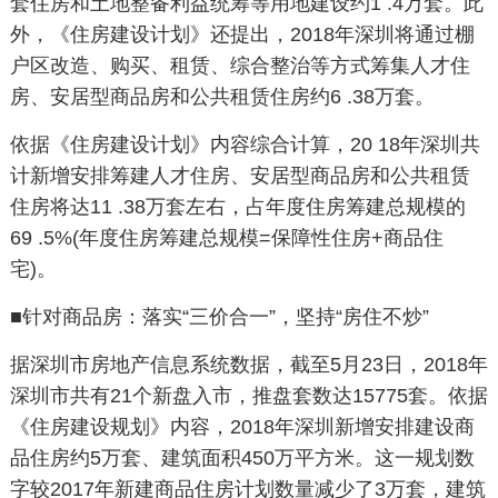
套住房和土地整备利益统筹等用地建设约
1 .4
万套。此
外，《住房建设计划》还提出，
2018
年深圳将通过棚
户区改造、购买、租赁、综合整治等方式筹集人才住
房、安居型商品房和公共租赁住房约
6 .38
万套。
依据《住房建设计划》内容综合计算，
20 18
年深圳共
计新增安排筹建人才住房、安居型商品房和公共租赁
住房将达
11 .38
万套左右，占年度住房筹建总规模的
69 .5%(
年度住房筹建总规模
=
保障性住房
+
商品住
宅
)
。
■针对商品房：落实“三价合一”，坚持“房住不炒”
据深圳市房地产信息系统数据，截至
5
月
23
日，
2018
年
深圳市共有
21
个新盘入市，推盘套数达
15775
套。依据
《住房建设规划》内容，
2018
年深圳新增安排建设商
品住房约
5
万套、建筑面积
450
万平方米。这一规划数
字较
2017
年新建商品住房计划数量减少了
3
万套，建筑