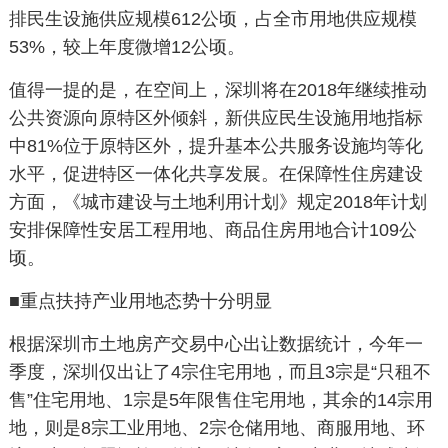
排民生设施供应规模
612
公顷，占全市用地供应规模
53%
，较上年度微增
12
公顷。
值得一提的是，在空间上，深圳将在
2018
年继续推动
公共资源向原特区外倾斜，新供应民生设施用地指标
中
81%
位于原特区外，提升基本公共服务设施均等化
水平，促进特区一体化共享发展。在保障性住房建设
方面，《城市建设与土地利用计划》规定
2018
年计划
安排保障性安居工程用地、商品住房用地合计
109
公
顷。
■重点扶持产业用地态势十分明显
根据深圳市土地房产交易中心出让数据统计，今年一
季度，深圳仅出让了
4
宗住宅用地，而且
3
宗是“只租不
售”住宅用地、
1
宗是
5
年限售住宅用地，其余的
14
宗用
地，则是
8
宗工业用地、
2
宗仓储用地、商服用地、环