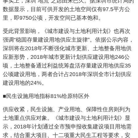
事实上，深圳“地荒”之虑由来已久。据深圳市统计局的
数据显示，目前可供开发的土地空间仅有
97.5
平方公
里，即
9750
公顷，开发空间已基本饱和。
受此背景影响，《城市建设与土地利用计划》也再次
强调“稳固存量建设用地供应主旋律”。依据公示内容，
深圳将在
2018
年不断强化城市更新、土地整备用地供
应新形势，
2018
年城市更新计划供应建设用地
246
公
顷，土地整备通过利益统筹盘活存量建设用地供应
35
公顷建设用地，两者合计占
2018
年深圳全市计划供应
建设用地的
24%
。
■民生设施用地指标
81%
给原特区外
供应收紧，民生设施、产业用地、保障性住房则列为
土地重点供应对象。《城市建设与土地利用计划》显
示，
2018
年计划通过全市预申报收集建设项目用地需
求，结合重大项目、十二项重大民生工程等要求，安