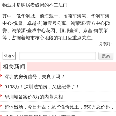
物业才是购房者破局的不二法门。
其中，像华润城、前海观一、招商前海湾、华润前海
中心·悦玺、卓越·前海壹号公寓、鸿荣源·壹方中心
|
玖
誉、
鸿荣源
·
壹成中心花园、恒邦壹峯、
京基·御景峯
等，占据着城市核心地段的项目应重点关注。
分享到：
相关新闻
深圳的房价信号，失真了吗？
9198万！深圳法拍房，又破纪录了！
华润城备案价8万的内幕真相
超体出场，今日开盘：龙华性价比王，550万总价起，
别错过了！