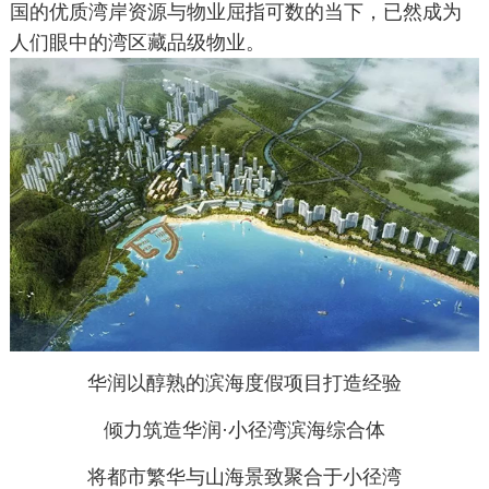
国的优质湾岸资源与物业屈指可数的当下，已然成为
人们眼中的湾区藏品级物业。
华润以醇熟的滨海度假项目打造经验
倾力筑造华润·小径湾滨海综合体
将都市繁华与山海景致聚合于小径湾