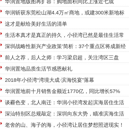
华润置地版图再扩容：购地面积同比上涨近七成
华润斩获东莞松山湖4.4万㎡商地，或建300米新地标
综合体
这才是献给美好生活的清单
生活本真才是真正的持久，小径湾已然是最佳生活常
居地
深圳战略性新兴产业政策’简析：37个重点区将成新经
济策源地
前人之荐，后人之师：学习梁启超，关注湾区三盘
华润置地品质生活节感恩献礼
2018年小径湾“湾境大成·滨海悦宴”落幕
华润置地前十月销售金额近1770亿，同比增长57%
谈霾色变，北人南迁：华润小径湾发起滨海居住生活
方式
深汕特别区总规敲定：深圳向东大势，瞄准滨海生活
大区
老舍的山、海子的海，小径湾让居住梦想照进现实！