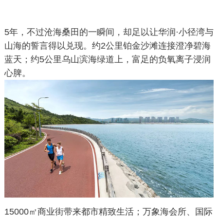
5年，不过沧海桑田的一瞬间，却足以让华润·小径湾与
山海的誓言得以兑现。约2公里铂金沙滩连接澄净碧海
蓝天；约5公里乌山滨海绿道上，富足的负氧离子浸润
心脾。
15000㎡商业街带来都市精致生活；万象海会所、国际