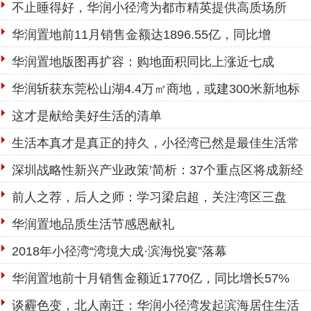
不止睡得好，华润小径湾为都市精英提供高质场所
华润置地前11月销售金额达1896.55亿，同比增
52.09%
华润置地版图再扩容：购地面积同比上涨近七成
华润斩获东莞松山湖4.4万㎡商地，或建300米新地标
综合体
这才是献给美好生活的清单
生活本真才是真正的持久，小径湾已然是最佳生活常
居地
深圳战略性新兴产业政策’简析：37个重点区将成新经
济策源地
前人之荐，后人之师：学习梁启超，关注湾区三盘
华润置地品质生活节感恩献礼
2018年小径湾“湾境大成·滨海悦宴”落幕
华润置地前十月销售金额近1770亿，同比增长57%
谈霾色变，北人南迁：华润小径湾发起滨海居住生活