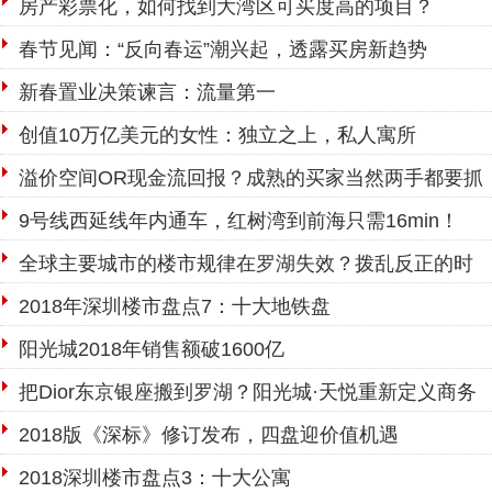
房产彩票化，如何找到大湾区可买度高的项目？
春节见闻：“反向春运”潮兴起，透露买房新趋势
新春置业决策谏言：流量第一
创值10万亿美元的女性：独立之上，私人寓所
溢价空间OR现金流回报？成熟的买家当然两手都要抓
9号线西延线年内通车，红树湾到前海只需16min！
全球主要城市的楼市规律在罗湖失效？拨乱反正的时
候到了！
2018年深圳楼市盘点7：十大地铁盘
阳光城2018年销售额破1600亿
把Dior东京银座搬到罗湖？阳光城·天悦重新定义商务
公寓的品质标准！
2018版《深标》修订发布，四盘迎价值机遇
2018深圳楼市盘点3：十大公寓