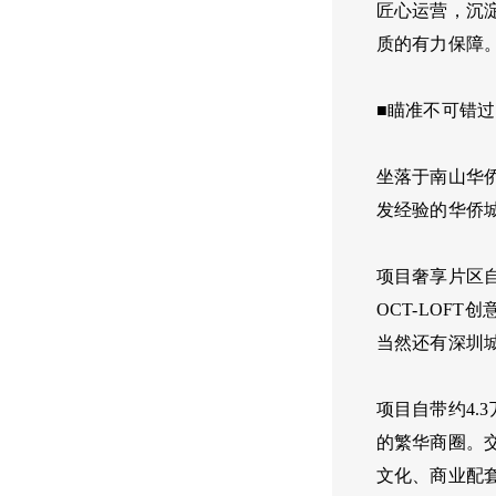
匠心运营，沉
质的有力保障
■瞄准不可错
坐落于南山华
发经验的华侨
项目奢享片区
OCT-LOF
当然还有深圳
项目自带约4
的繁华商圈。
文化、商业配