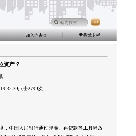
GO
加入内参会
尹香武专栏
位资产？
讯
 19:32:39
点击
2799
次
季度，中国人民银行通过降准、再贷款等工具释放