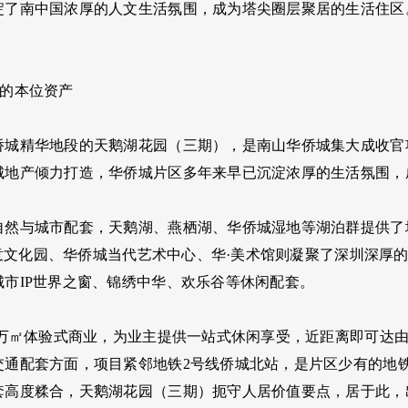
淀了南中国浓厚的人文生活氛围，成为塔尖圈层聚居的生活住区
。
过的本位资产
侨城精华地段的天鹅湖花园（三期），是南山华侨城集大成收官
城地产倾力打造，华侨城片区多年来早已沉淀浓厚的生活氛围，
自然与城市配套，天鹅湖、燕栖湖、华侨城湿地等湖泊群提供了
T创意文化园、华侨城当代艺术中心、华·美术馆则凝聚了深圳深
城市IP世界之窗、锦绣中华、欢乐谷等休闲配套。
.3万㎡体验式商业，为业主提供一站式休闲享受，近距离即可达
交通配套方面，项目紧邻地铁2号线侨城北站，是片区少有的地
套高度糅合，天鹅湖花园（三期）扼守人居价值要点，居于此，