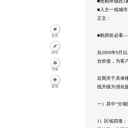
■抢购评级此1
■入主一线城
正文：
■购房前必看—
首页
自2000年9
评论
合价值，为客
字体
近期关于具体
置顶
线升级为强化版
一）其中“分项
1）区域四项：