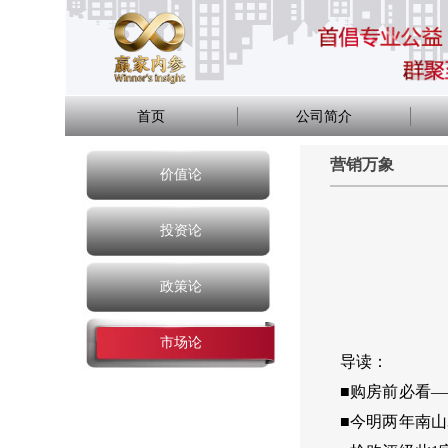
首页
公司简介
营销万象
价值论
投资论
政策论
市场论
导读：
■购房前必看—
■今明两年南山