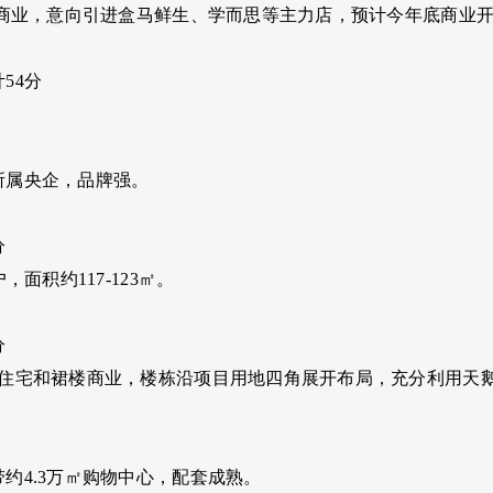
万㎡商业，意向引进盒马鲜生、学而思等主力店，预计今年底商业
54分
所属央企，品牌强。
分
户，面积约117-123㎡。
分
层住宅和裙楼商业，楼栋沿项目用地四角展开布局，充分利用天
约4.3万㎡购物中心，配套成熟。