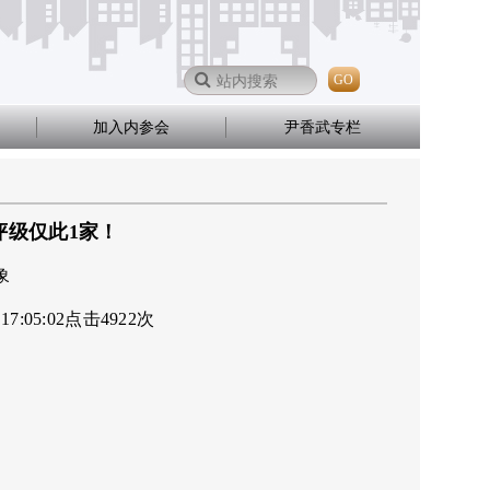
GO
加入内参会
尹香武专栏
评级仅此1家！
象
 17:05:02
点击
4922
次