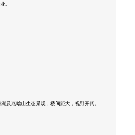
开业。
鹅湖及燕晗山生态景观，楼间距大，视野开阔。