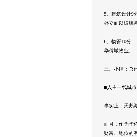
5、建筑设计9
外立面以玻璃
6、物管10分
华侨城物业。
三、小结：总计
■入主一线城
事实上，天鹅
而且，作为华
财富、地位的