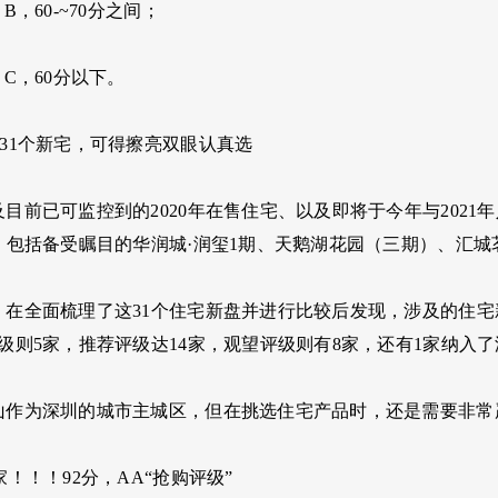
B，60-~70分之间；
：C，60分以下。
31个新宅，可得擦亮双眼认真选
目前已可监控到的2020年在售住宅、以及即将于今年与2021
个，包括备受瞩目的华润城·润玺1期、天鹅湖花园（三期）、汇
，在全面梳理了这31个住宅新盘并进行比较后发现，涉及的住
级则5家，推荐评级达14家，观望评级则有8家，还有1家纳入
山作为深圳的城市主城区，但在挑选住宅产品时，还是需要非常
家！！！92分，AA“抢购评级”