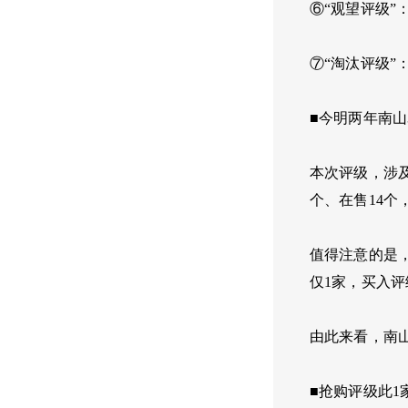
⑥“观望评级”：
⑦“淘汰评级”
■今明两年南山
本次评级，涉及
个、在售14
值得注意的是
仅1家，买入评
由此来看，南
■抢购评级此1