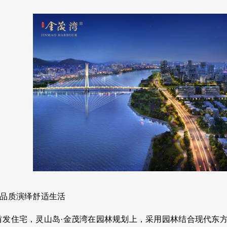
用品质演绎舒适生活
首发住宅，灵山岛
·金茂湾在园林规划上，采用园林结合现代东