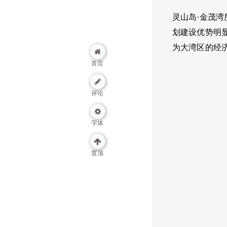
灵山岛
·金茂
划建设优势明
为大湾区的经
首页
评论
字体
置顶