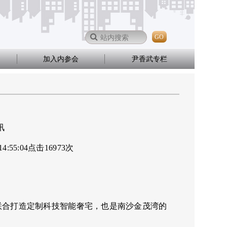
GO
加入内参会
尹香武专栏
讯
14:55:04
点击
16973
次
联合打造定制科技智能奢宅，也是南沙金茂湾的