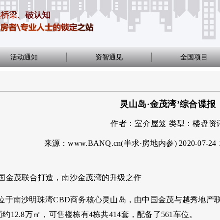
活动通知
资智通见
全国项目
灵山岛·金茂湾’综合谍报
作者：
室介屋笈
类型：
楼盘资
来源：www.BANQ.cn(半求·房地内参)
2020-07-24 
中国金茂联合打造，南沙金茂湾的升级之作
湾位于南沙明珠湾
CBD
商务核心灵山岛，由中国金茂与越秀地产
面约
12.8
万㎡，可售楼栋有
4
栋共
414
套，配备了
561
车位
。