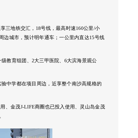
跃享三地铁交汇，
18
号线，最高时速
160
公里
/
小
周边城市，预计明年通车；一公里内直达
15
号线
一级教育组团、
2
大三甲医院、
6
大滨海景观公
实验中学都在项目周边，近享整个南沙高规格的
使用、金茂
J-LIFE商圈也已投入使用、灵山岛金茂
。