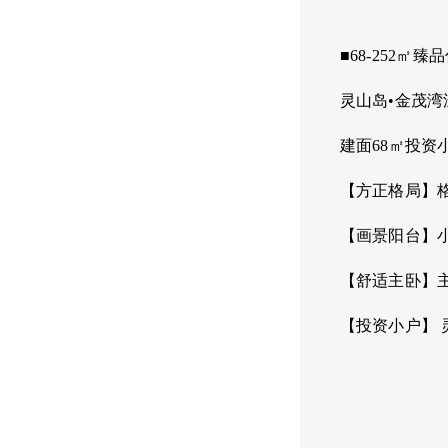
■68-252㎡
灵山岛
•金茂
建面
68
㎡投资
【方正格局】
【画景阳台】
【舒适主卧】
【投资小户】