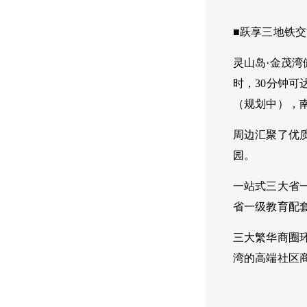
■跃享三地铁
灵山岛
·金茂湾
时，
30
分钟可
（规划中），
周边汇聚了优
园。
一站式三大省
省一级教育配
三大繁华商圈
湾的高端社区