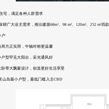
臻品住宅，满足各种人群需求
湾深耕广大业主需求，推出建面
68m
²、
98 m
²、
1
20m
²、
252 m
²四
小户
格局方正实用，中轴对称更温馨
小户型罕见大阳台，采光通风好
主卧带大飘窗设计，创造更好生活享受
灵山岛最小户型，最低门槛入主
CBD