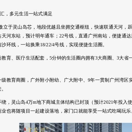
交汇，多元生活一站式满足
傲立于灵山岛芯，地段优越且坐拥交通枢纽
，快速联通天河，
达天河东站，预计明年通车；
22
号线，直通广州南站，便捷通达
南沙环线，一站换乘
18/22/4
号线，实现便捷生活圈
。
质教育、医疗生活配套，
5
分钟的生活圈内拥有
3
大商圈、
3
大省
一级教育商圈，广外附小附幼、广大附中、
9
年一贯制广州湾区
套
。
环绕，灵山岛
4
万
m
地下商城主体结构已封顶（预计
2021
年投入
商业也将随项目一起建设落地，家门口就能享受一站式吃喝玩乐