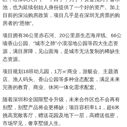
池，也为延续创始人身份提供了一个好的资产。加上
目前的深汕购房政策，项目几乎是在深圳无房票的购
房者的“恩物”。
项目拥有36公里赤石河、20公里原生态海岸线、66公
顷香山公园、“城市之肺”小漠湿地公园等四大生态资
源，满目屏障，见山面海，是城市无法复制的稀缺生
态资源。
项目规划18班幼儿园，1万㎡商业，游艇会、主题酒
店、渔人码头、香山公园等多种业态配套，满足未来
完善的教育、商业、休闲一体化需求配套。
随着深圳和全国限墅令升级，未来合作区也不会再有
别墅，别墅产品将会更稀缺；项目容积率1.1，超6米
挑高宽敞客厅，赠送花园及地下一层，高赠送低密，
市场罕见，奢享墅级人生。