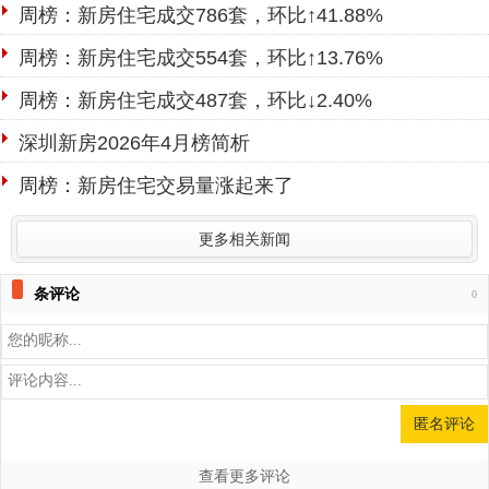
周榜：新房住宅成交786套，环比↑41.88%
周榜：新房住宅成交554套，环比↑13.76%
周榜：新房住宅成交487套，环比↓2.40%
深圳新房2026年4月榜简析
周榜：新房住宅交易量涨起来了
更多相关新闻
条评论
0
查看更多评论