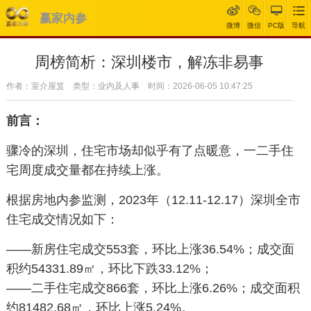
赢家内参
微博
微信
PC版
导航
周榜简析：深圳楼市，解冻非易事
作者：室介屋笈 类型：业内及人事 时间：2026-06-05 10:47:25
前言：
骤冷的深圳，住宅市场却似乎有了点暖意，一二手住
宅周度成交量都在持续上涨。
根据房地内参监测，2023年（12.11-12.17）深圳全市
住宅成交情况如下：
——新房住宅成交553套，环比上涨36.54%；成交面
积约54331.89㎡，环比下跌33.12%；
——二手住宅成交866套，环比上涨6.26%；成交面积
约81482.68㎡，环比上涨5.24%。