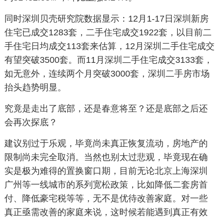
同时深圳贝壳研究院数据显示：12月1-17日深圳新房
住宅已成交1283套，二手住宅成交1922套，以目前二
手住宅日均成交113套来估算，12月深圳二手住宅成交
有望突破3500套。而11月深圳二手住宅成交3133套，
如无意外，连续两个月突破3000套，深圳二手房市场
抬头趋势明显。
究竟是走出了底部，还是春意将至？还是底部之后还
会再次探底？
建议别过于乐观，毕竟尚未真正恢复流动，房地产的
限制尚未完全取消。当然也别太过悲观，毕竟现在确
实是极为难得的置换窗口期，目前无论北京上海深圳
广州等一线城市的系列宽松政策，比如降低二套房首
付、降低豪宅税等等，无不是优待改善家庭。对一些
真正亟需改善的家庭来说，这时候若能遇到真正有效