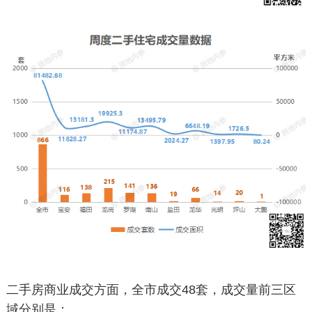
二手房商业成交方面，全市成交48套，成交量前三区
域分别是：