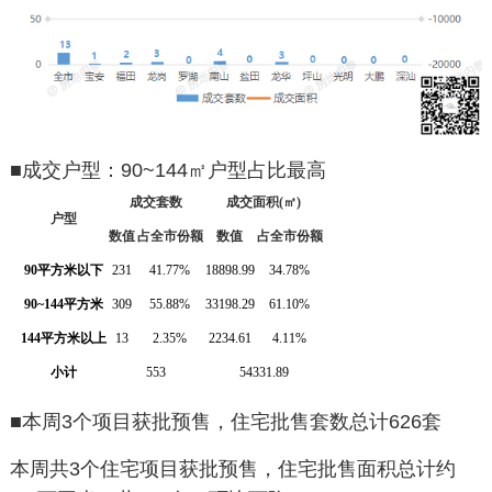
■成交户型：90~144㎡户型占比最高
成交套数
成交面积
(㎡)
户型
数值
占全市份额
数值
占全市份额
90平方米以下
231
41.77%
18898.99
34.78%
90~144平方米
309
55.88%
33198.29
61.10%
144平方米以上
13
2.35%
2234.61
4.11%
小计
553
54331.89
■本周3个项目获批预售，住宅批售套数总计626套
本周共3个住宅项目获批预售，住宅批售面积总计约