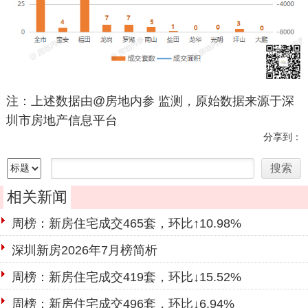
注：上述数据由@房地内参 监测，原始数据来源于深
圳市房地产信息平台
分享到：
相关新闻
周榜：新房住宅成交465套，环比↑10.98%
深圳新房2026年7月榜简析
周榜：新房住宅成交419套，环比↓15.52%
周榜：新房住宅成交496套，环比↓6.94%