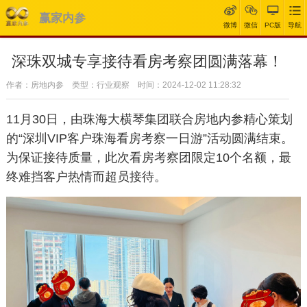
赢家内参
微博
微信
PC版
导航
深珠双城专享接待看房考察团圆满落幕！
作者：房地内参 类型：行业观察 时间：2024-12-02 11:28:32
11月30日，由珠海大横琴集团联合房地内参精心策划
的“深圳VIP客户珠海看房考察一日游”活动圆满结束。
为保证接待质量，此次看房考察团限定10个名额，最
终难挡客户热情而超员接待。