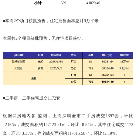
小计
389
41029.40
■本
周
2
个项目获批预售，住宅批售面积总计
0
万平米
本周共
2个项目获批预售，无住宅项目获批。
■
二手房：二手住宅成交
1172
套
根据
@房地内参 监测，
上周
深圳全市二手房成交
1397
套，环比
↑2.80%
，成交面积约
147123.71
㎡，环比
↑8.84
%，其中住宅成
交
1172
套，环比
↑3.35%
，住宅成交面积约
117815.58
㎡，环比
↑2.19%
。