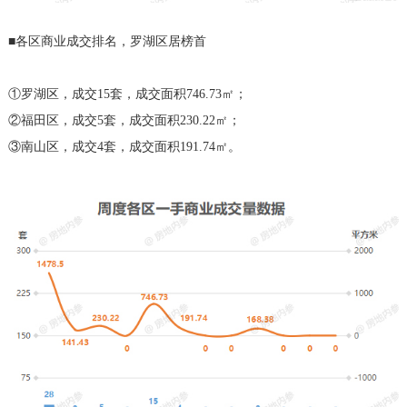
■各区商业成交排名，
罗湖区
居榜首
①
罗湖区
，成交
15
套，成交面积
746.73㎡
；
②
福田区
，成交
5
套，成交面积
230.22㎡
；
③
南山区
，成交
4
套，成交面积
191.74㎡
。