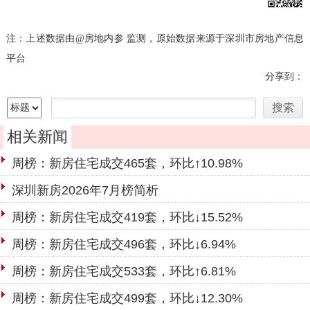
注：上述数据由
@房地内参 监测，原始数据来源于深圳市房地产信息
平台
分享到：
相关新闻
周榜：新房住宅成交465套，环比↑10.98%
深圳新房2026年7月榜简析
周榜：新房住宅成交419套，环比↓15.52%
周榜：新房住宅成交496套，环比↓6.94%
周榜：新房住宅成交533套，环比↑6.81%
周榜：新房住宅成交499套，环比↓12.30%