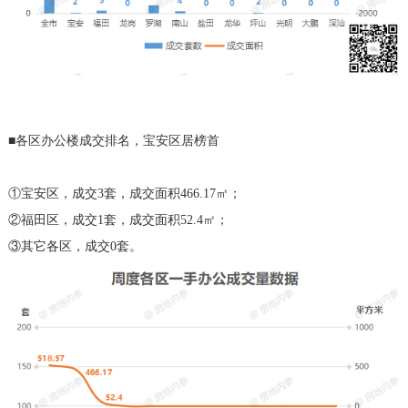
■各区办公楼成交排名，
宝安
区居榜首
①
宝安
区，成交
3
套，成交面积
466.17
㎡；
②福田区，成交1套，成交面积52.4㎡；
③其它各区，成交0套。