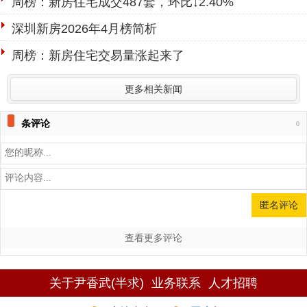
周榜：新房住宅成交487套，环比↓2.40%
深圳新房2026年4月榜简析
周榜：新房住宅交易量涨起来了
更多相关新闻
条评论
0
查看更多评论
关于尹香武(半求)
业务联系
人才招聘