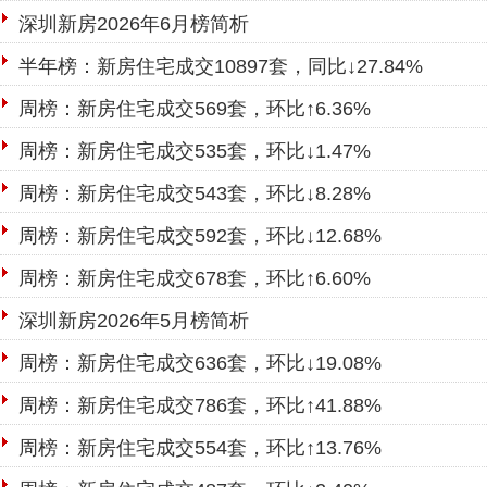
深圳新房2026年6月榜简析
半年榜：新房住宅成交10897套，同比↓27.84%
周榜：新房住宅成交569套，环比↑6.36%
周榜：新房住宅成交535套，环比↓1.47%
周榜：新房住宅成交543套，环比↓8.28%
周榜：新房住宅成交592套，环比↓12.68%
周榜：新房住宅成交678套，环比↑6.60%
深圳新房2026年5月榜简析
周榜：新房住宅成交636套，环比↓19.08%
周榜：新房住宅成交786套，环比↑41.88%
周榜：新房住宅成交554套，环比↑13.76%