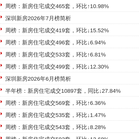
周榜：新房住宅成交465套，环比↑10.98%
深圳新房2026年7月榜简析
周榜：新房住宅成交419套，环比↓15.52%
周榜：新房住宅成交496套，环比↓6.94%
周榜：新房住宅成交533套，环比↑6.81%
周榜：新房住宅成交499套，环比↓12.30%
深圳新房2026年6月榜简析
半年榜：新房住宅成交10897套，同比↓27.84%
周榜：新房住宅成交569套，环比↑6.36%
周榜：新房住宅成交535套，环比↓1.47%
周榜：新房住宅成交543套，环比↓8.28%