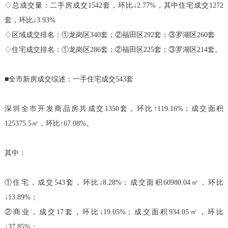
♢总成交量：二手房成交1542套，环比↓2.77%，其中住宅
成交
1272
套，环比↓3.93%
♢区域成交排名：①
龙岗区
340
套；
②
福田区
292
套
；
③
罗湖区
260套
♢住宅成交排名：①
龙岗区
286
套；
②
福田
区
225
套；
③
罗湖区
214
套。
■全市
新房
成交综述：
一手住宅成交
543
套
深圳全市开发商品房共成交
1350
套
，环比
↑119.16
%
；成交面
积
125375.5
㎡
，环比
↑
67.08%
。
其中：
①
住宅，成交
543
套
，环比
↓8.28%
；成交面积
60980.04
㎡
，环比
↓
13.89%
；
②
商业，成交
17
套
，环比
↓
19.05%
；成交面积
934.05
㎡
，环比
↓37.85
%
；