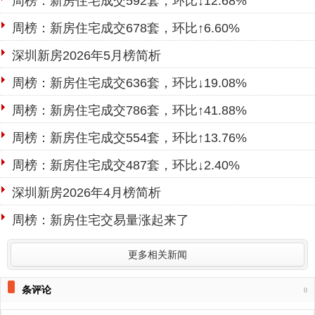
周榜：新房住宅成交592套，环比↓12.68%
周榜：新房住宅成交678套，环比↑6.60%
深圳新房2026年5月榜简析
周榜：新房住宅成交636套，环比↓19.08%
周榜：新房住宅成交786套，环比↑41.88%
周榜：新房住宅成交554套，环比↑13.76%
周榜：新房住宅成交487套，环比↓2.40%
深圳新房2026年4月榜简析
周榜：新房住宅交易量涨起来了
更多相关新闻
条评论
0