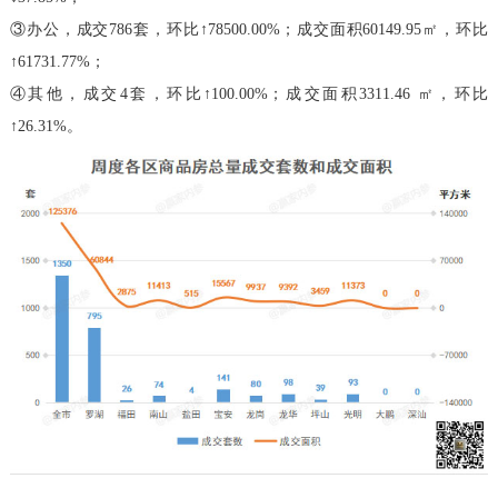
③
办公，
成交
786
套
，
环比
↑
78500.00
%
；成交面积
60149.95
㎡
，
环比
↑61731.77
%
；
④其他，成交4套
，
环比
↑100.00
%
；成交面积
3311.46 ㎡
，
环比
↑
26.31
%
。