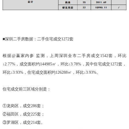
■
深圳二手房数据：二手住宅成交
1272
套
根据
@
赢家
内参
监测，
上周
深圳全市二手房成交
1542
套，环比
↓2.77%
，成交面积约
144985
㎡，环比
↓3.78%
，其中住宅成
交
1272
套，
环比
↓3.93%
，住宅成交面积约
126288
㎡，环比
↓3.93%
。
住宅成交前三区域分别是：
①
龙岗区
，成交
286
套；
②
福田
区，成交
225
套；
③
罗湖区
，成交
214
套。