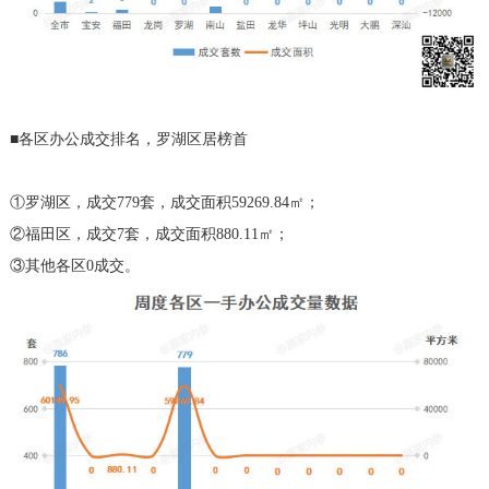
■各区办公成交排名，
罗湖区
居榜首
①
罗湖区
，成交
779
套，成交面积
59269.84㎡
；
②
福田区
，成交
7
套，成交面积
880.11㎡；
③其他各区0成交。