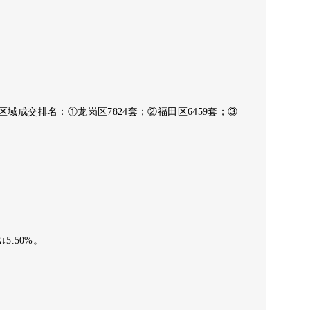
区域成交排名：①
龙岗区
7824
套；
②
福田区
6459
套
；
③
比
↓
5.50%
。