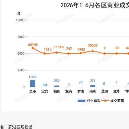
排名，
罗湖区
居榜首