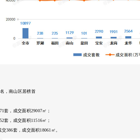
排名，
南山区
居榜首
71
套，成交面积
29007㎡
；
52
套，成交面积
11516㎡；
成交
386
套，成交面积
18061㎡。