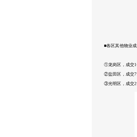
■各区
其他物业
成
①
龙岗区
，成交
1
②
盐田区
，成交
7
③光明区
，成交
2