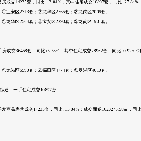
房成交14235
套
，
同比
↓13.84
%，其中住宅成交10897
套
，
同比
↓27.84%
：①
宝安
区
2713
套
；
②
龙华区
2565
套；
③
龙岗区
2006
套
。
：①
龙华
区
2564
套
；
②
宝安区
2290
套；
③
龙岗区
1901
套
。
：
手房成交
36458
套，
同比
↑5.53%
，其中住宅
成交
28962
套，
同比
↓0.92%
♢
：①
龙岗区
6590
套；
②
福田
区
4774
套；
③
罗湖区
4610
套。
交综述：一手住宅成交
10897
套
开发商品房共成交
14235
套
，
同比
↓13.84
%
；成交面
积
1620245.58
㎡
，
同