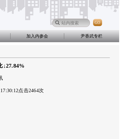
GO
加入内参会
尹香武专栏
27.84%
讯
 17:30:12
点击
2464
次