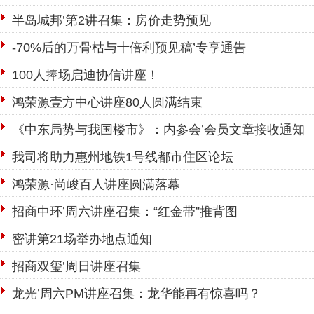
半岛城邦’第2讲召集：房价走势预见
-70%后的万骨枯与十倍利预见稿’专享通告
100人捧场启迪协信讲座！
鸿荣源壹方中心讲座80人圆满结束
《中东局势与我国楼市》：内参会’会员文章接收通知
我司将助力惠州地铁1号线都市住区论坛
鸿荣源·尚峻百人讲座圆满落幕
招商中环’周六讲座召集：“红金带”推背图
密讲第21场举办地点通知
招商双玺’周日讲座召集
龙光’周六PM讲座召集：龙华能再有惊喜吗？