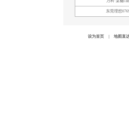
万科·棠樾1
东莞理想076
设为首页 |
地图直