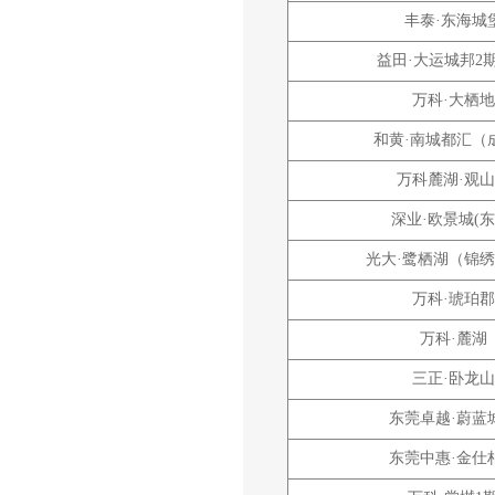
丰泰·东海城
益田·大运城邦2
万科·大栖地
和黄·南城都汇（
万科麓湖·观
深业·欧景城(东
光大·鹭栖湖（锦
万科·琥珀郡
万科·麓湖
三正·卧龙山
东莞卓越·蔚蓝
东莞中惠·金仕