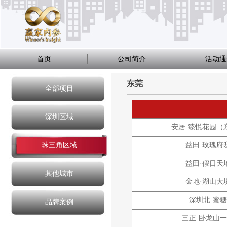
首页
公司简介
活动通
东莞
全部项目
深圳区域
安居·臻悦花园（
珠三角区域
益田·玫瑰府
益田·假日天
其他城市
金地·湖山大
深圳北·蜜糖
品牌案例
三正·卧龙山