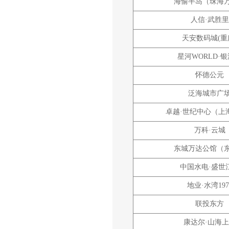
海愉半岛（珠海
人信·武胜里
天安数码城(重
星河WORLD·
怀德公元
泛海城市广
卓越·世纪中心（上
万科·云城
东城万达公馆（
中国水电·盛世
地业·水湾197
联投东方
康达尔·山海