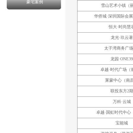
豪宅案例
雪山艺术小镇（
华侨城·深圳国际会
恒大·时尚慧
龙光·玖云著
太子湾商务广场
龙园·ONE39
卓越·时代广场（
莱蒙中心（南
联投东方2
万科·云城
卓越·国虹时代中心
宝能城