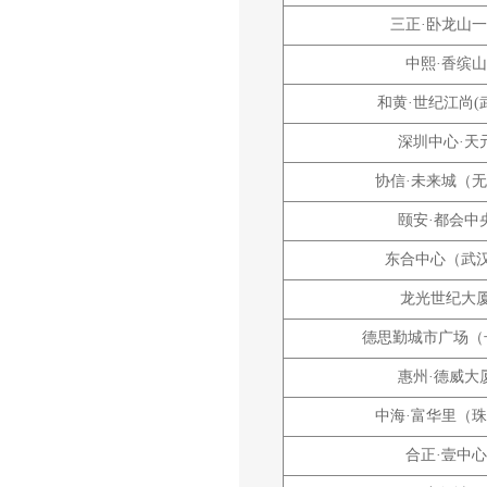
三正·卧龙山
中熙·香缤山
和黄·世纪江尚(
深圳中心·天
协信·未来城（
颐安·都会中
东合中心（武
龙光世纪大
德思勤城市广场（
惠州·德威大
中海·富华里（
合正·壹中心