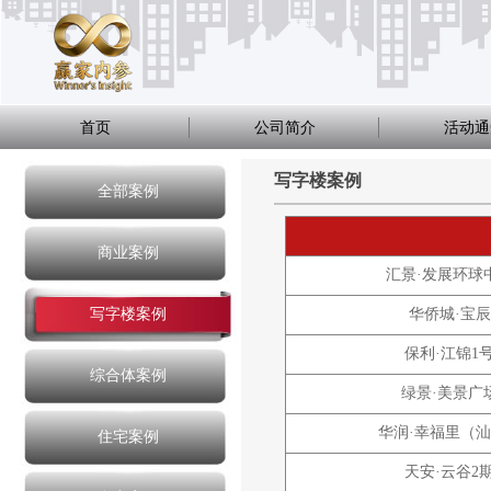
首页
公司简介
活动通
写字楼案例
全部案例
商业案例
汇景·发展环球
写字楼案例
华侨城·宝辰
保利·江锦1
综合体案例
绿景·美景广
华润·幸福里（
住宅案例
天安·云谷2