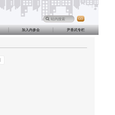
GO
加入内参会
尹香武专栏
页