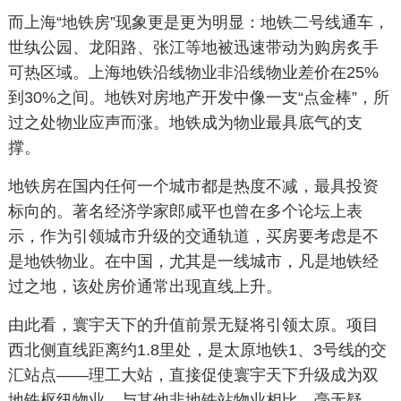
而上海“地铁房”现象更是更为明显：地铁二号线通车，
世纨公园、龙阳路、张江等地被迅速带动为购房炙手
可热区域。上海地铁沿线物业非沿线物业差价在25%
到30%之间。地铁对房地产开发中像一支“点金棒”，所
过之处物业应声而涨。地铁成为物业最具底气的支
撑。
地铁房在国内任何一个城市都是热度不减，最具投资
标向的。著名经济学家郎咸平也曾在多个论坛上表
示，作为引领城市升级的交通轨道，买房要考虑是不
是地铁物业。在中国，尤其是一线城市，凡是地铁经
过之地，该处房价通常出现直线上升。
由此看，寰宇天下的升值前景无疑将引领太原。项目
西北侧直线距离约1.8里处，是太原地铁1、3号线的交
汇站点——理工大站，直接促使寰宇天下升级成为双
地铁枢纽物业，与其他非地铁站物业相比，毫无疑