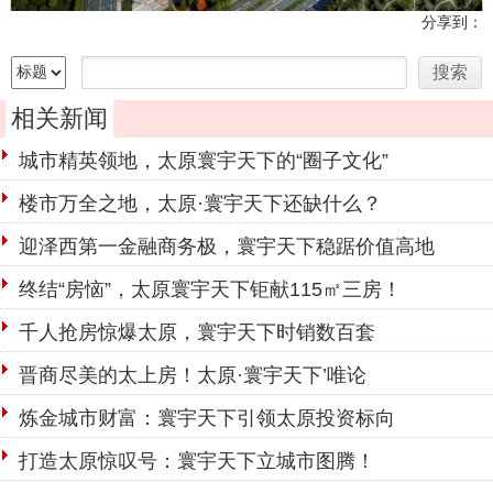
分享到：
相关新闻
城市精英领地，太原寰宇天下的“圈子文化”
楼市万全之地，太原·寰宇天下还缺什么？
迎泽西第一金融商务极，寰宇天下稳踞价值高地
终结“房恼”，太原寰宇天下钜献115㎡三房！
千人抢房惊爆太原，寰宇天下时销数百套
晋商尽美的太上房！太原·寰宇天下’唯论
炼金城市财富：寰宇天下引领太原投资标向
打造太原惊叹号：寰宇天下立城市图腾！