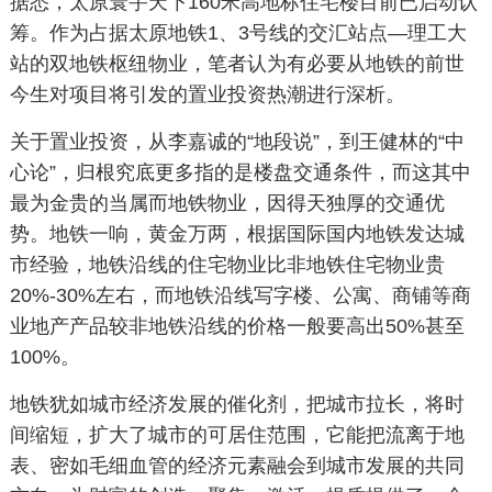
据悉，太原寰宇天下160米高地标住宅楼目前已启动认
筹。作为占据太原地铁1、3号线的交汇站点—理工大
站的双地铁枢纽物业，笔者认为有必要从地铁的前世
今生对项目将引发的置业投资热潮进行深析。
关于置业投资，从李嘉诚的“地段说”，到王健林的“中
心论”，归根究底更多指的是楼盘交通条件，而这其中
最为金贵的当属而地铁物业，因得天独厚的交通优
势。地铁一响，黄金万两，根据国际国内地铁发达城
市经验，地铁沿线的住宅物业比非地铁住宅物业贵
20%-30%左右，而地铁沿线写字楼、公寓、商铺等商
业地产产品较非地铁沿线的价格一般要高出50%甚至
100%。
地铁犹如城市经济发展的催化剂，把城市拉长，将时
间缩短，扩大了城市的可居住范围，它能把流离于地
表、密如毛细血管的经济元素融会到城市发展的共同