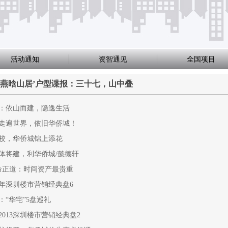
活动通知
资智通见
全国项目
·燕晗山居’户型谍报：三十七，山中叠
：依山而建，隐逸生活
走遍世界，依旧华侨城！
校，华侨城锦上添花
合体将建，利华侨城/懿德轩
生命正道：时间资产最贵重
3年深圳楼市营销经典盘6
“华宅”5盘巡礼
013深圳楼市营销经典盘2