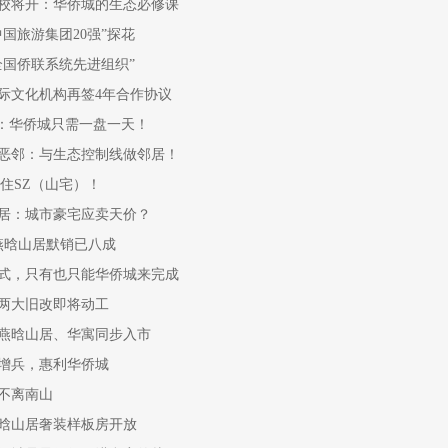
校将开：华侨城的生态必修课
3中国旅游集团20强”探花
全国侨联系统先进组织”
际文化机构再签4年合作协议
帝”：华侨城只需一盘一天！
恶邻：与生态控制线做邻居！
住SZ（山宅）！
居：城市豪宅应卖天价？
：燕晗山居默销已八成
式，只有也只能华侨城来完成
两大旧改即将动工
燕晗山居、华寓同步入市
增兵，惠利华侨城
不离南山
晗山居奢装样板房开放