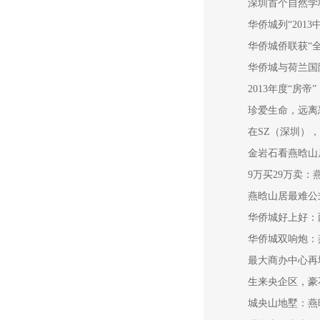
深圳首个自然学
华侨城列“201
华侨城侨联获“
华侨城与荷兰国
2013年度“房
珍爱生命，远离
在SZ（深圳），
金岩石看燕晗山
9万买29万卖
燕晗山居最难公
华侨城好上好：
华侨城双响炮：
最大商办中心再
生来央企区，豪
城央山地墅：燕