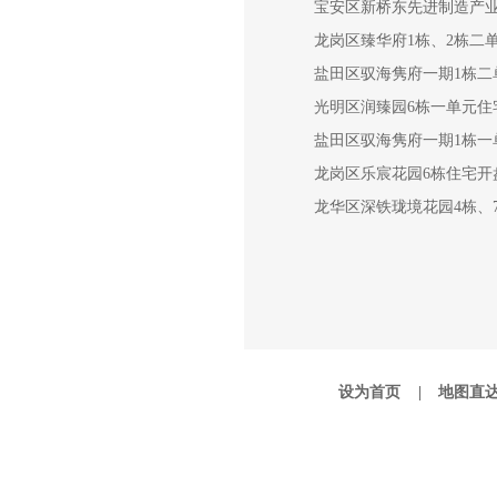
宝安区新桥东先进制造产
龙岗区臻华府1栋、2栋二
盐田区驭海隽府一期1栋二
光明区润臻园6栋一单元住
盐田区驭海隽府一期1栋一
龙岗区乐宸花园6栋住宅开
龙华区深铁珑境花园4栋、
设为首页 |
地图直