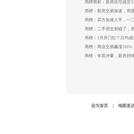
周榜简析：新房住宅成交332
周榜：新房交易加速，周度
周榜：买方加速入手，一
周榜：二手房交易稳了，
周榜：1月开门红？日均成交
周榜：商业交易飙涨316%，
周榜：年底冲量，新房持
设为首页 |
地图直