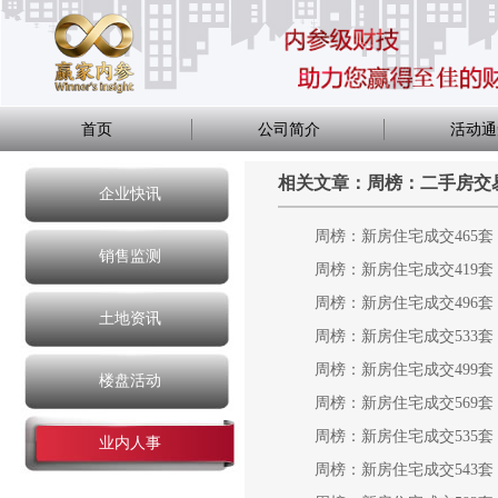
首页
公司简介
活动通
相关文章：周榜：二手房交
企业快讯
周榜：新房住宅成交465套，
销售监测
周榜：新房住宅成交419套，
周榜：新房住宅成交496套，
土地资讯
周榜：新房住宅成交533套，
周榜：新房住宅成交499套，
楼盘活动
周榜：新房住宅成交569套，
周榜：新房住宅成交535套，
业内人事
周榜：新房住宅成交543套，