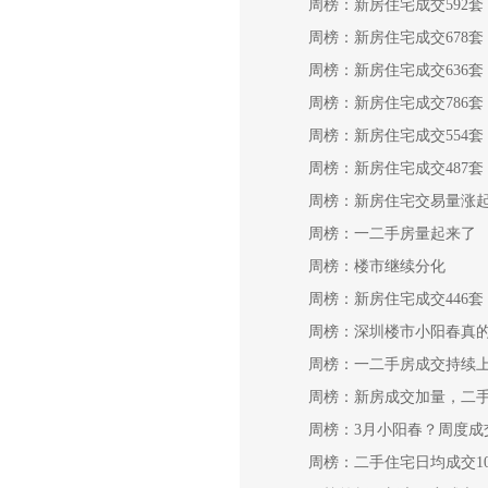
周榜：新房住宅成交592套，
周榜：新房住宅成交678套，
周榜：新房住宅成交636套，
周榜：新房住宅成交786套，
周榜：新房住宅成交554套，
周榜：新房住宅成交487套，
周榜：新房住宅交易量涨
周榜：一二手房量起来了
周榜：楼市继续分化
周榜：新房住宅成交446套，
周榜：深圳楼市小阳春真
周榜：一二手房成交持续
周榜：新房成交加量，二
周榜：3月小阳春？周度成交
周榜：二手住宅日均成交10